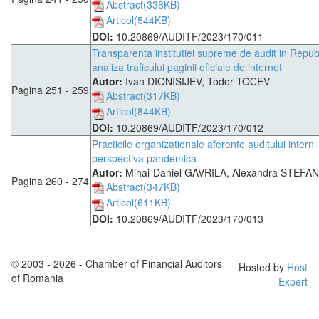
Abstract(338KB)
Articol(544KB)
DOI:
10.20869/AUDITF/2023/170/011
Transparenta institutiei supreme de audit in Repu
analiza traficului paginii oficiale de internet
Autor:
Ivan DIONISIJEV, Todor TOCEV
Pagina 251 - 259
Abstract(317KB)
Articol(844KB)
DOI:
10.20869/AUDITF/2023/170/012
Practicile organizationale aferente auditului intern 
perspectiva pandemica
Autor:
Mihai-Daniel GAVRILA, Alexandra STEFAN
Pagina 260 - 274
Abstract(347KB)
Articol(611KB)
DOI:
10.20869/AUDITF/2023/170/013
© 2003 - 2026 - Chamber of Financial Auditors
Hosted by
Host
of Romania
Expert