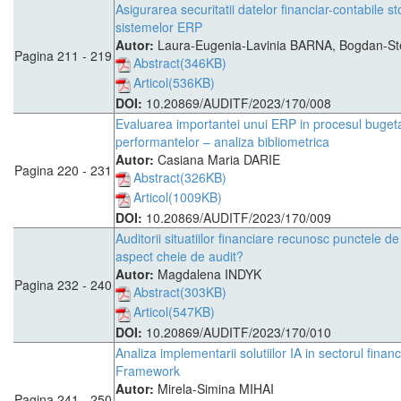
Asigurarea securitatii datelor financiar-contabile s
sistemelor ERP
Autor:
Laura-Eugenia-Lavinia BARNA, Bogdan-S
Pagina 211 - 219
Abstract(346KB)
Articol(536KB)
DOI:
10.20869/AUDITF/2023/170/008
Evaluarea importantei unui ERP in procesul bugeta
performantelor – analiza bibliometrica
Autor:
Casiana Maria DARIE
Pagina 220 - 231
Abstract(326KB)
Articol(1009KB)
DOI:
10.20869/AUDITF/2023/170/009
Auditorii situatiilor financiare recunosc punctele 
aspect cheie de audit?
Autor:
Magdalena INDYK
Pagina 232 - 240
Abstract(303KB)
Articol(547KB)
DOI:
10.20869/AUDITF/2023/170/010
Analiza implementarii solutiilor IA in sectorul finan
Framework
Autor:
Mirela-Simina MIHAI
Pagina 241 - 250