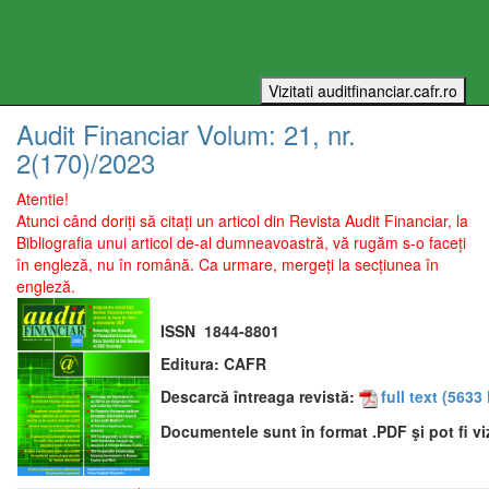
Audit Financiar
Volum:
21
, nr.
2(170)
/
2023
Atentie!
Atunci când doriți să citați un articol din Revista Audit Financiar, la
Bibliografia unui articol de-al dumneavoastră, vă rugăm s-o faceți
în engleză, nu în română. Ca urmare, mergeți la secțiunea în
engleză.
ISSN
1844-8801
Editura:
CAFR
Descarcă întreaga revistă:
full text
(5633 
Documentele sunt în format .PDF şi pot fi vi