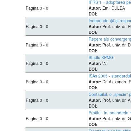
IFRS 1 – adoptarea pen
Pagina 0 - 0
Autor:
Emil CULDA
DOI:
Independenţă şi respons
Pagina 0 - 0
Autor:
Prof. univ. dr.
DOI:
Repere ale convergenţei
Pagina 0 - 0
Autor:
Prof. univ. dr. 
DOI:
Studiu KPMG
Pagina 0 - 0
Autor:
\N
DOI:
ISAs 2005 - standardul 
Pagina 0 - 0
Autor:
Dr. Alexandru 
DOI:
Contabilul, o „specie” 
Pagina 0 - 0
Autor:
Prof. univ. dr.
DOI:
Profitul, în meandrele 
Pagina 0 - 0
Autor:
Prof. univ. dr
DOI: