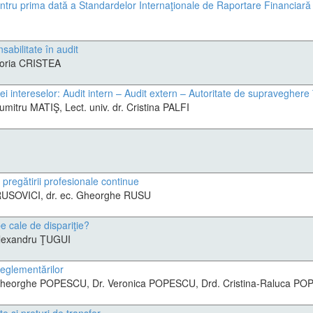
tru prima dată a Standardelor Internaţionale de Raportare Financiară (
abilitate în audit
 Horia CRISTEA
 intereselor: Audit intern – Audit extern – Autoritate de supraveghere î
Dumitru MATIŞ, Lect. univ. dr. Cristina PALFI
pregătirii profesionale continue
RUSOVICI, dr. ec. Gheorghe RUSU
pe cale de dispariţie?
 Alexandru ŢUGUI
reglementărilor
. Gheorghe POPESCU, Dr. Veronica POPESCU, Drd. Cristina-Raluca P