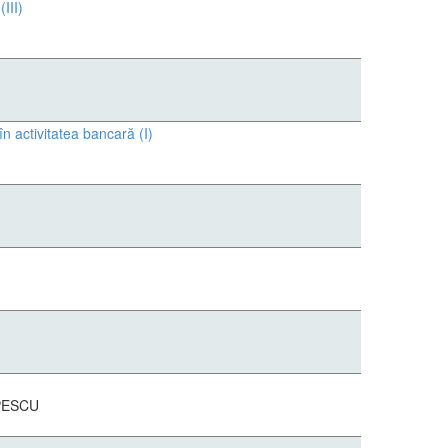
III)
n activitatea bancară (I)
OPESCU