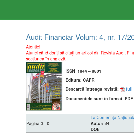
Audit Financiar
Volum:
4
, nr.
17
/
2
Atentie!
Atunci când doriți să citați un articol din Revista Audit 
secțiunea în engleză.
ISSN
1844 – 8801
Editura:
CAFR
Descarcă întreaga revistă:
full
Documentele sunt în format .PDF ş
La Conferinţa Naţional
Pagina 0 - 0
Autor:
\N
DOI: