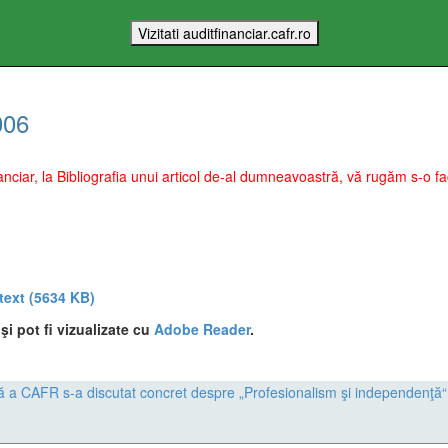
006
Financiar, la Bibliografia unui articol de-al dumneavoastră, vă rugăm s-o
 text
(5634 KB)
i pot fi vizualizate cu
Adobe Reader
.
ă a CAFR s-a discutat concret despre „Profesionalism şi independenţă“