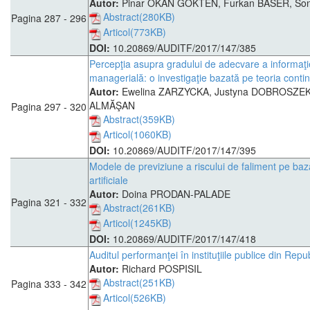
Autor:
Pinar OKAN GOKTEN, Furkan BASER, S
Abstract(280KB)
Pagina 287 - 296
Articol(773KB)
DOI:
10.20869/AUDITF/2017/147/385
Percepţia asupra gradului de adecvare a informaţie
managerială: o investigaţie bazată pe teoria conti
Autor:
Ewelina ZARZYCKA, Justyna DOBROSZEK, 
ALMĂŞAN
Pagina 297 - 320
Abstract(359KB)
Articol(1060KB)
DOI:
10.20869/AUDITF/2017/147/395
Modele de previziune a riscului de faliment pe baz
artificiale
Autor:
Doina PRODAN-PALADE
Pagina 321 - 332
Abstract(261KB)
Articol(1245KB)
DOI:
10.20869/AUDITF/2017/147/418
Auditul performanţei în instituţiile publice din Rep
Autor:
Richard POSPISIL
Abstract(251KB)
Pagina 333 - 342
Articol(526KB)