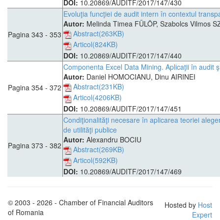
DOI:
10.20869/AUDITF/2017/147/430
Evoluţia funcţiei de audit intern în contextul trans
Autor:
Melinda Timea FÜLÖP, Szabolcs Vilmos 
Abstract(263KB)
Pagina 343 - 353
Articol(824KB)
DOI:
10.20869/AUDITF/2017/147/440
Componenta Excel Data Mining. Aplicaţii în audit şi
Autor:
Daniel HOMOCIANU, Dinu AIRINEI
Abstract(231KB)
Pagina 354 - 372
Articol(4206KB)
DOI:
10.20869/AUDITF/2017/147/451
Condiţionalităţi necesare în aplicarea teoriei alegeri
de utilităţi publice
Autor:
Alexandru BOCIU
Pagina 373 - 382
Abstract(269KB)
Articol(592KB)
DOI:
10.20869/AUDITF/2017/147/469
© 2003 - 2026 - Chamber of Financial Auditors
Hosted by
Host
of Romania
Expert