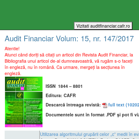
Audit Financiar
Volum:
15
, nr.
147
/
2017
Atentie!
Atunci când doriți să citați un articol din Revista Audit Financiar, la
Bibliografia unui articol de-al dumneavoastră, vă rugăm s-o faceți
în engleză, nu în română. Ca urmare, mergeți la secțiunea în
engleză.
ISSN
1844 – 8801
Editura:
CAFR
Descarcă întreaga revistă:
full text
(10202
Documentele sunt în format .PDF şi pot fi vi
Utilizarea algoritmului grupării celor „c” medii în e