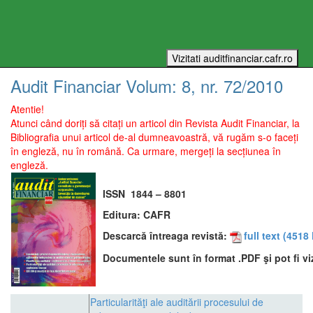
Audit Financiar
Volum:
8
, nr.
72
/
2010
Atentie!
Atunci când doriți să citați un articol din Revista Audit Financiar, la
Bibliografia unui articol de-al dumneavoastră, vă rugăm s-o faceți
în engleză, nu în română. Ca urmare, mergeți la secțiunea în
engleză.
ISSN
1844 – 8801
Editura:
CAFR
Descarcă întreaga revistă:
full text
(4518 
Documentele sunt în format .PDF şi pot fi vi
Particularităţi ale auditării procesului de