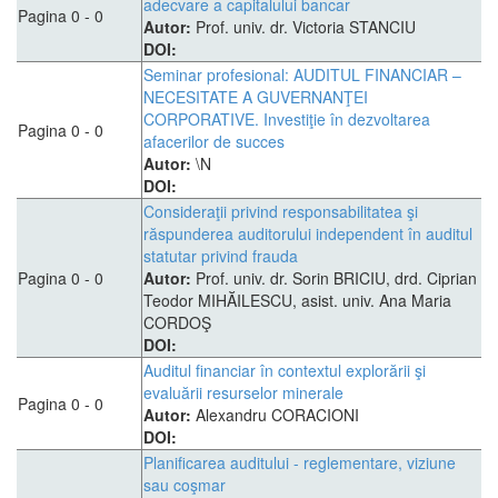
adecvare a capitalului bancar
Pagina 0 - 0
Autor:
Prof. univ. dr. Victoria STANCIU
DOI:
Seminar profesional: AUDITUL FINANCIAR –
NECESITATE A GUVERNANŢEI
CORPORATIVE. Investiţie în dezvoltarea
Pagina 0 - 0
afacerilor de succes
Autor:
\N
DOI:
Consideraţii privind responsabilitatea şi
răspunderea auditorului independent în auditul
statutar privind frauda
Pagina 0 - 0
Autor:
Prof. univ. dr. Sorin BRICIU, drd. Ciprian
Teodor MIHĂILESCU, asist. univ. Ana Maria
CORDOŞ
DOI:
Auditul financiar în contextul explorării şi
evaluării resurselor minerale
Pagina 0 - 0
Autor:
Alexandru CORACIONI
DOI:
Planificarea auditului - reglementare, viziune
sau coşmar