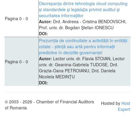
Discrepanţa dintre tehnologia cloud computing
şi standardele şi legislaţia privind auditul şi
securitatea informaţiilor
Pagina 0 - 0
Autor:
Drd. Andreea - Cristina BENDOVSCHI,
Prof. univ. dr. Bogdan Ştefan IONESCU
DOI:
Prezumția de continuitate a activității în entități
cotate - știință sau artă pentru informații
predictive în deciziile guvernanței
Autor:
Lector univ. dr. Flavia STOIAN, Lector
Pagina 0 - 0
univ. dr. Geanina-Gabriela TUDOSE, Drd.
Grazia-Oana PETROIANU, Drd. Daniela
Nicoleta MEDINȚU
DOI:
© 2003 - 2026 - Chamber of Financial Auditors
Hosted by
Host
of Romania
Expert