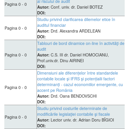
al riscului de audit
Pagina 0 - 0
Autor:
Conf. univ. dr. Daniel BOTEZ
DOI:
Studiu privind clarificarea dilemelor etice în
auditul financiar
Pagina 0 - 0
Autor:
Drd. Alexandra ARDELEAN
DOI:
Tablouri de bord dinamice on-line în activităţi de
audit
Pagina 0 - 0
Autor:
C.S. III dr. Daniel HOMOCIANU,
Prof.univ.dr. Dinu AIRINEI
DOI:
Dimensiuni ale diferențelor între standardele
contabile locale şi IFRS şi potențialii factori
determinanți - cazul economiilor emergente, cu
Pagina 0 - 0
accent pe România
Autor:
Drd. Oana BENDOVSCHI
DOI:
Studiu privind costurile determinate de
modificările legislaţiei contabile şi fiscale
Pagina 0 - 0
Autor:
Lector univ. dr. Adrian Doru BÎGIOI
DOI: