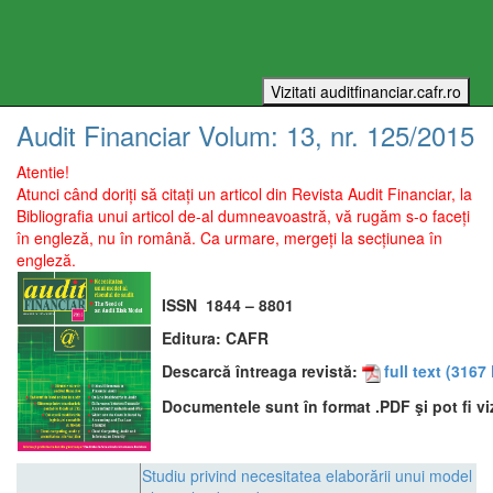
Audit Financiar
Volum:
13
, nr.
125
/
2015
Atentie!
Atunci când doriți să citați un articol din Revista Audit Financiar, la
Bibliografia unui articol de-al dumneavoastră, vă rugăm s-o faceți
în engleză, nu în română. Ca urmare, mergeți la secțiunea în
engleză.
ISSN
1844 – 8801
Editura:
CAFR
Descarcă întreaga revistă:
full text
(3167 
Documentele sunt în format .PDF şi pot fi vi
Studiu privind necesitatea elaborării unui model