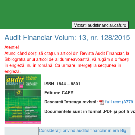
Audit Financiar
Volum:
13
, nr.
128
/
2015
Atentie!
Atunci când doriți să citați un articol din Revista Audit Financiar, la
Bibliografia unui articol de-al dumneavoastră, vă rugăm s-o faceți
în engleză, nu în română. Ca urmare, mergeți la secțiunea în
engleză.
ISSN
1844 – 8801
Editura:
CAFR
Descarcă întreaga revistă:
full text
(3779 
Documentele sunt în format .PDF şi pot fi vi
Consideraţii privind auditul financiar în era Big