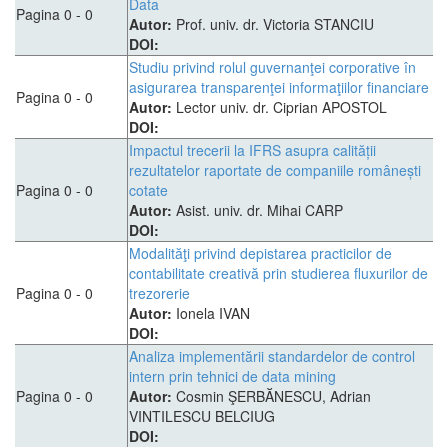
Data
Pagina 0 - 0
Autor:
Prof. univ. dr. Victoria STANCIU
DOI:
Studiu privind rolul guvernanţei corporative în
asigurarea transparenţei informaţiilor financiare
Pagina 0 - 0
Autor:
Lector univ. dr. Ciprian APOSTOL
DOI:
Impactul trecerii la IFRS asupra calității
rezultatelor raportate de companiile românești
Pagina 0 - 0
cotate
Autor:
Asist. univ. dr. Mihai CARP
DOI:
Modalităţi privind depistarea practicilor de
contabilitate creativă prin studierea fluxurilor de
Pagina 0 - 0
trezorerie
Autor:
Ionela IVAN
DOI:
Analiza implementării standardelor de control
intern prin tehnici de data mining
Pagina 0 - 0
Autor:
Cosmin ŞERBĂNESCU, Adrian
VINTILESCU BELCIUG
DOI: