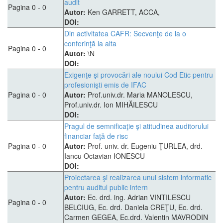
audit
Pagina 0 - 0
Autor:
Ken GARRETT, ACCA,
DOI:
Din activitatea CAFR: Secvenţe de la o
conferinţă la alta
Pagina 0 - 0
Autor:
\N
DOI:
Exigenţe şi provocări ale noului Cod Etic pentru
profesionişti emis de IFAC
Pagina 0 - 0
Autor:
Prof.univ.dr. Maria MANOLESCU,
Prof.univ.dr. Ion MIHĂILESCU
DOI:
Pragul de semnificaţie şi atitudinea auditorului
financiar faţă de risc
Pagina 0 - 0
Autor:
Prof. univ. dr. Eugeniu ŢURLEA, drd.
Iancu Octavian IONESCU
DOI:
Proiectarea şi realizarea unui sistem informatic
pentru auditul public intern
Autor:
Ec. drd. ing. Adrian VINTILESCU
Pagina 0 - 0
BELCIUG, Ec. drd. Daniela CREŢU, Ec. drd.
Carmen GEGEA, Ec.drd. Valentin MAVRODIN