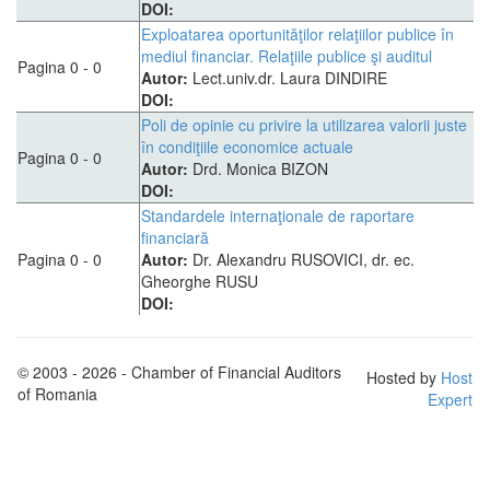
DOI:
Exploatarea oportunităţilor relaţiilor publice în
mediul financiar. Relaţiile publice şi auditul
Pagina 0 - 0
Autor:
Lect.univ.dr. Laura DINDIRE
DOI:
Poli de opinie cu privire la utilizarea valorii juste
în condiţiile economice actuale
Pagina 0 - 0
Autor:
Drd. Monica BIZON
DOI:
Standardele internaţionale de raportare
financiară
Pagina 0 - 0
Autor:
Dr. Alexandru RUSOVICI, dr. ec.
Gheorghe RUSU
DOI:
© 2003 - 2026 - Chamber of Financial Auditors
Hosted by
Host
of Romania
Expert