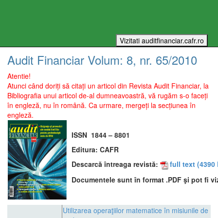
Audit Financiar
Volum:
8
, nr.
65
/
2010
Atentie!
Atunci când doriți să citați un articol din Revista Audit Financiar, la
Bibliografia unui articol de-al dumneavoastră, vă rugăm s-o faceți
în engleză, nu în română. Ca urmare, mergeți la secțiunea în
engleză.
ISSN
1844 – 8801
Editura:
CAFR
Descarcă întreaga revistă:
full text
(4390 
Documentele sunt în format .PDF şi pot fi vi
Utilizarea operaţiilor matematice în misiunile de