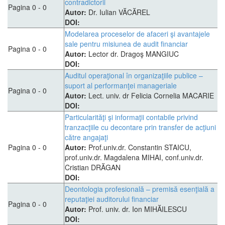
contradictorii
Pagina 0 - 0
Autor:
Dr. Iulian VĂCĂREL
DOI:
Modelarea proceselor de afaceri şi avantajele
sale pentru misiunea de audit financiar
Pagina 0 - 0
Autor:
Lector dr. Dragoş MANGIUC
DOI:
Auditul operaţional în organizaţiile publice –
suport al performanţei manageriale
Pagina 0 - 0
Autor:
Lect. univ. dr Felicia Cornelia MACARIE
DOI:
Particularităţi şi informaţii contabile privind
tranzacţiile cu decontare prin transfer de acţiuni
către angajaţi
Pagina 0 - 0
Autor:
Prof.univ.dr. Constantin STAICU,
prof.univ.dr. Magdalena MIHAI, conf.univ.dr.
Cristian DRĂGAN
DOI:
Deontologia profesională – premisă esenţială a
reputaţiei auditorului financiar
Pagina 0 - 0
Autor:
Prof. univ. dr. Ion MIHĂILESCU
DOI: