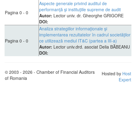
Aspecte generale privind auditul de
performanţă şi instituţiile supreme de audit
Pagina 0 - 0
Autor:
Lector univ. dr. Gheorghe GRIGORE
DOI:
Analiza strategiilor informaţionale şi
implementarea rezultatelor în cadrul societăţilor
Pagina 0 - 0
ce utilizează mediul IT&C (partea a III-a)
Autor:
Lector univ.drd. asociat Delia BĂBEANU
DOI:
© 2003 - 2026 - Chamber of Financial Auditors
Hosted by
Host
of Romania
Expert