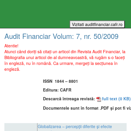
Audit Financiar
Volum:
7
, nr.
50
/
2009
Atentie!
Atunci când doriți să citați un articol din Revista Audit Financiar, la
Bibliografia unui articol de-al dumneavoastră, vă rugăm s-o faceți
în engleză, nu în română. Ca urmare, mergeți la secțiunea în
engleză.
ISSN
1844 – 8801
Editura:
CAFR
Descarcă întreaga revistă:
full text
(0 KB)
Documentele sunt în format .PDF şi pot fi vi
Globalizarea – percepţii diferite şi efecte