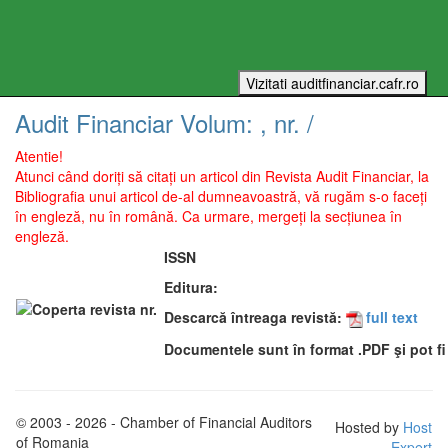
Audit Financiar
Volum:
, nr.
/
Atentie!
Atunci când doriți să citați un articol din Revista Audit Financiar, la
Bibliografia unui articol de-al dumneavoastră, vă rugăm s-o faceți
în engleză, nu în română. Ca urmare, mergeți la secțiunea în
engleză.
ISSN
Editura:
Descarcă întreaga revistă:
full text
Documentele sunt în format .PDF şi pot fi
© 2003 - 2026 - Chamber of Financial Auditors
Hosted by
Host
of Romania
Expert