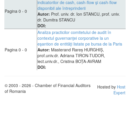
indicatorilor de cash, cash-flow şi cash-flow
disponibil ale întreprinderii
Pagina 0 - 0
Autor:
Prof. univ. dr. Ion STANCU, prof. univ.
dr. Dumitra STANCU
DOI:
Analiza practicilor comitetului de audit în
contextul guvernanţei corporative la un
eşantion de entităţi listate pe bursa de la Paris
Pagina 0 - 0
Autor:
Masterand Rareș HURGHIȘ,
prof.univ.dr. Adriana TIRON-TUDOR,
lect.univ.dr., Cristina BOȚA-AVRAM
DOI:
© 2003 - 2026 - Chamber of Financial Auditors
Hosted by
Host
of Romania
Expert