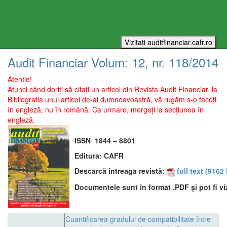
Audit Financiar
Volum:
12
, nr.
118
/
2014
Atentie!
Atunci când doriți să citați un articol din Revista Audit Financiar, la
Bibliografia unui articol de-al dumneavoastră, vă rugăm s-o faceți
în engleză, nu în română. Ca urmare, mergeți la secțiunea în
engleză.
ISSN
1844 – 8801
Editura:
CAFR
Descarcă întreaga revistă:
full text
(9162 
Documentele sunt în format .PDF şi pot fi vi
Cuantificarea gradului de compatibilitate între