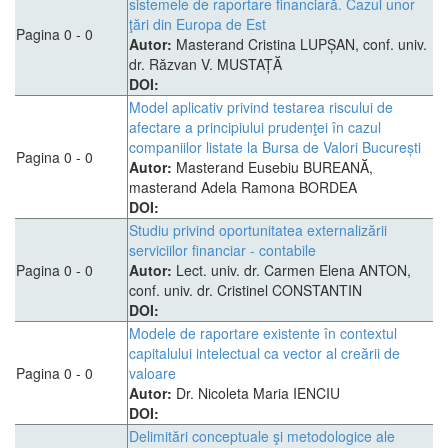
sistemele de raportare financiară. Cazul unor
ţări din Europa de Est
Pagina 0 - 0
Autor:
Masterand Cristina LUPȘAN, conf. univ.
dr. Răzvan V. MUSTAȚĂ
DOI:
Model aplicativ privind testarea riscului de
afectare a principiului prudenţei în cazul
companiilor listate la Bursa de Valori București
Pagina 0 - 0
Autor:
Masterand Eusebiu BUREANĂ,
masterand Adela Ramona BORDEA
DOI:
Studiu privind oportunitatea externalizării
serviciilor financiar - contabile
Pagina 0 - 0
Autor:
Lect. univ. dr. Carmen Elena ANTON,
conf. univ. dr. Cristinel CONSTANTIN
DOI:
Modele de raportare existente în contextul
capitalului intelectual ca vector al creării de
Pagina 0 - 0
valoare
Autor:
Dr. Nicoleta Maria IENCIU
DOI:
Delimitări conceptuale şi metodologice ale