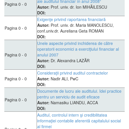
ale auditului financiar în anul 2008“
Pagina 0 - 0
Autor:
Prof. univ. dr. Ion MIHĂILESCU
DOI:
Exigenţe privind raportarea financiară
Autor:
Prof. univ. dr. Maria MANOLESCU,
Pagina 0 - 0
conf.univ.dr. Aureliana Geta ROMAN
DOI:
Unele aspecte privind inchiderea de către
operatorii economici a exerciţiului financiar al
Pagina 0 - 0
anului 2007
Autor:
Dr. Alexandra LAZĂR
DOI:
Consideraţii privind auditul contractelor
Pagina 0 - 0
Autor:
Nadir ALI, PwC
DOI:
Documente de lucru ale auditului. Idei practice
pentru un serviciu de audit eficace
Pagina 0 - 0
Autor:
Namasiku LIANDU, ACCA
DOI:
Auditul, controlul intern şi credibilitatea
informaţiei contabile aferentă capitalului social
al firmei