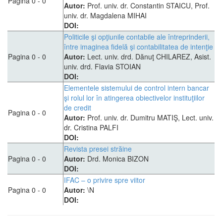
Pagina 0 - 0
Autor:
Prof. univ. dr. Constantin STAICU, Prof.
univ. dr. Magdalena MIHAI
DOI:
Politicile şi opţiunile contabile ale întreprinderii,
între imaginea fidelă şi contabilitatea de intenţie
Pagina 0 - 0
Autor:
Lect. univ. drd. Dănuţ CHILAREZ, Asist.
univ. drd. Flavia STOIAN
DOI:
Elementele sistemului de control intern bancar
şi rolul lor în atingerea obiectivelor instituţiilor
de credit
Pagina 0 - 0
Autor:
Prof. univ. dr. Dumitru MATIŞ, Lect. univ.
dr. Cristina PALFI
DOI:
Revista presei străine
Pagina 0 - 0
Autor:
Drd. Monica BIZON
DOI:
IFAC – o privire spre viitor
Pagina 0 - 0
Autor:
\N
DOI: