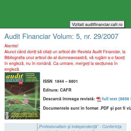
Audit Financiar
Volum:
5
, nr.
29
/
2007
Atentie!
Atunci când doriți să citați un articol din Revista Audit Financiar, la
Bibliografia unui articol de-al dumneavoastră, vă rugăm s-o faceți
în engleză, nu în română. Ca urmare, mergeți la secțiunea în
engleză.
ISSN
1844 – 8801
Editura:
CAFR
Descarcă întreaga revistă:
full text
(6856 
Documentele sunt în format .PDF şi pot fi vi
„Profesionalism şi independenţă” - Conferinţa