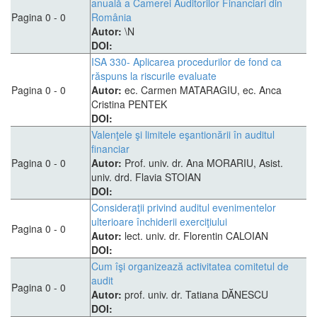
anuală a Camerei Auditorilor Financiari din
Pagina 0 - 0
România
Autor:
\N
DOI:
ISA 330- Aplicarea procedurilor de fond ca
răspuns la riscurile evaluate
Pagina 0 - 0
Autor:
ec. Carmen MATARAGIU, ec. Anca
Cristina PENTEK
DOI:
Valenţele şi limitele eşantionării în auditul
financiar
Pagina 0 - 0
Autor:
Prof. univ. dr. Ana MORARIU, Asist.
univ. drd. Flavia STOIAN
DOI:
Consideraţii privind auditul evenimentelor
ulterioare închiderii exerciţiului
Pagina 0 - 0
Autor:
lect. univ. dr. Florentin CALOIAN
DOI:
Cum îşi organizează activitatea comitetul de
audit
Pagina 0 - 0
Autor:
prof. univ. dr. Tatiana DĂNESCU
DOI: